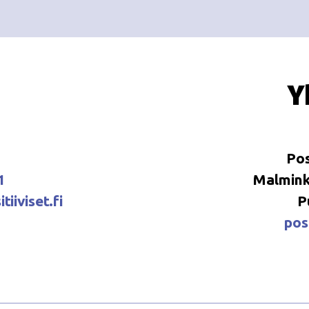
Y
Pos
1
Malminka
tiiviset.fi
P
posi