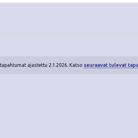
 tapahtumat ajastettu 2.1.2026. Katso
seuraavat tulevat tap
N
o
t
i
c
e