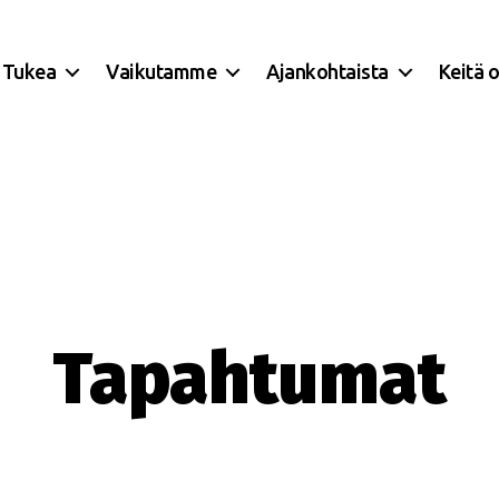
Tukea
Vaikutamme
Ajankohtaista
Keitä 
Tapahtumat