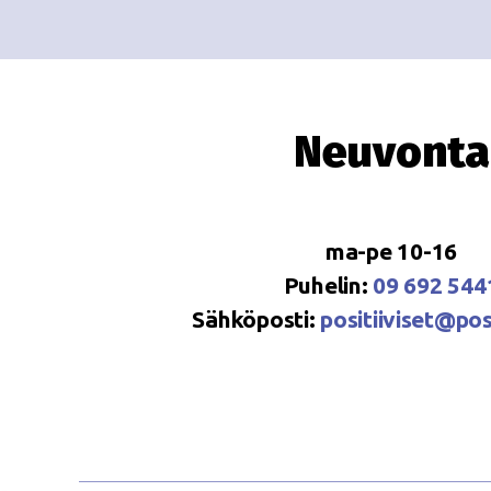
Neuvonta
ma-pe 10-16
Puhelin:
09 692 544
Sähköposti:
positiiviset@posi