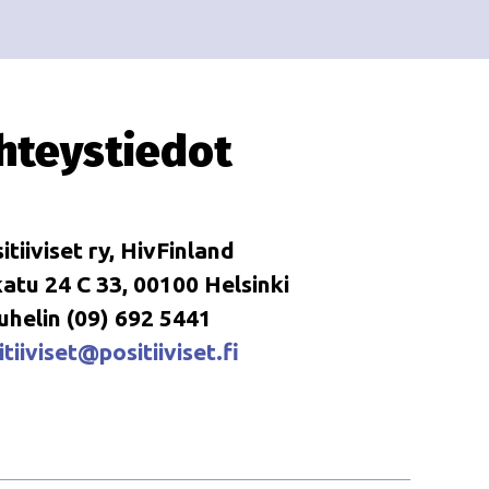
i
i
o
n
hteystiedot
itiiviset ry, HivFinland
tu 24 C 33, 00100 Helsinki
uhelin (09) 692 5441
tiiviset@positiiviset.fi