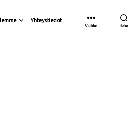
olemme
Yhteystiedot
Valikko
Haku