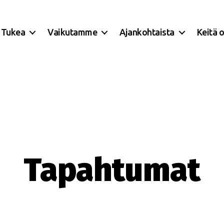
Tukea
Vaikutamme
Ajankohtaista
Keitä 
Tapahtumat