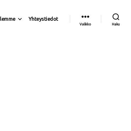
olemme
Yhteystiedot
Valikko
Haku