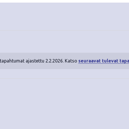
 tapahtumat ajastettu 2.2.2026. Katso
seuraavat tulevat tap
N
o
t
i
c
e