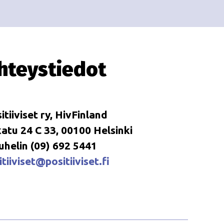
i
i
o
n
hteystiedot
itiiviset ry, HivFinland
tu 24 C 33, 00100 Helsinki
uhelin (09) 692 5441
tiiviset@positiiviset.fi