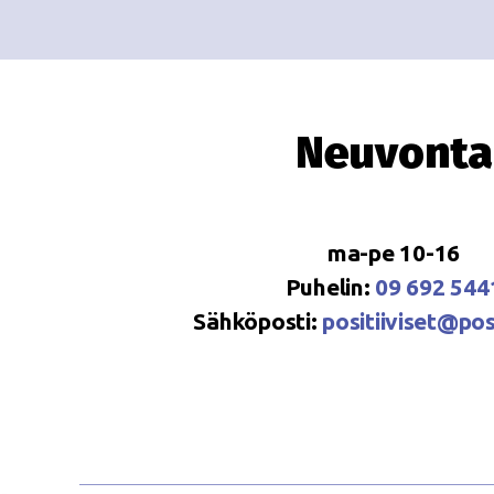
Neuvonta
ma-pe 10-16
Puhelin:
09 692 544
Sähköposti:
positiiviset@posi