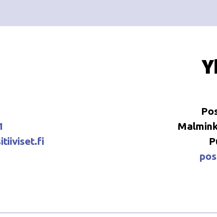
Y
Pos
1
Malminka
tiiviset.fi
P
posi