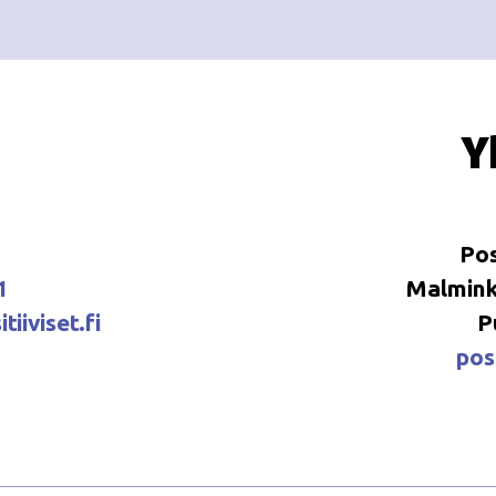
Y
Pos
1
Malminka
tiiviset.fi
P
posi