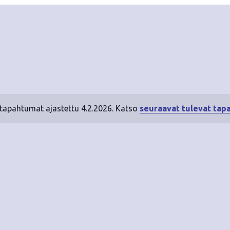
 tapahtumat ajastettu 4.2.2026. Katso
seuraavat tulevat tap
N
o
t
i
c
e