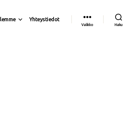
olemme
Yhteystiedot
Valikko
Haku