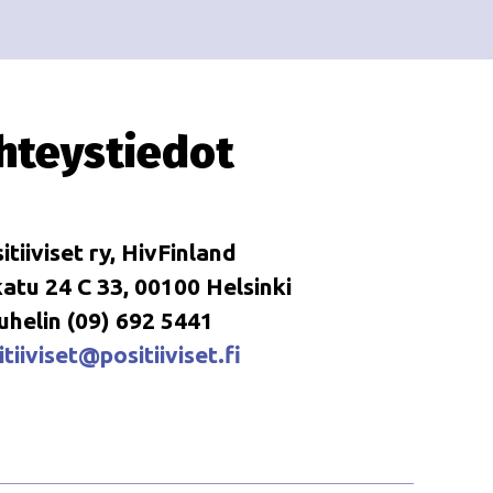
i
i
o
n
hteystiedot
itiiviset ry, HivFinland
tu 24 C 33, 00100 Helsinki
uhelin (09) 692 5441
tiiviset@positiiviset.fi