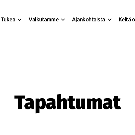
Tukea
Vaikutamme
Ajankohtaista
Keitä 
Tapahtumat