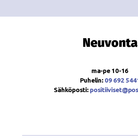
Neuvonta
ma-pe 10-16
Puhelin:
09 692 544
Sähköposti:
positiiviset@posi