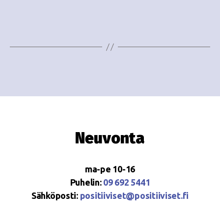
e
i
w
g
s
o
N
i
a
n
v
i
t
g
i
Neuvonta
a
t
ma-pe 10-16
i
Puhelin:
09 692 5441
o
Sähköposti:
positiiviset@positiiviset.fi
n