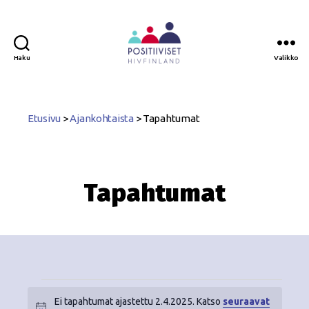
Haku
Valikko
Positiiviset
ry
Etusivu
>
Ajankohtaista
>
Tapahtumat
Tapahtumat
Ei tapahtumat ajastettu 2.4.2025. Katso
seuraavat