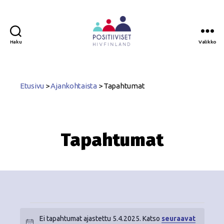
Haku
Valikko
Positiiviset
ry
Etusivu
>
Ajankohtaista
>
Tapahtumat
Tapahtumat
Ei tapahtumat ajastettu 5.4.2025. Katso
seuraavat