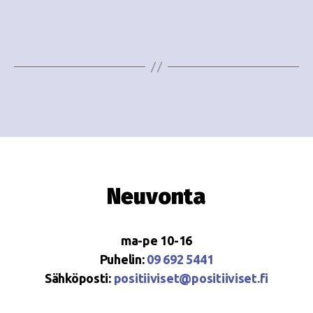
e
i
w
g
s
o
N
i
a
n
v
i
t
g
i
Neuvonta
a
t
ma-pe 10-16
i
Puhelin:
09 692 5441
o
Sähköposti:
positiiviset@positiiviset.fi
n