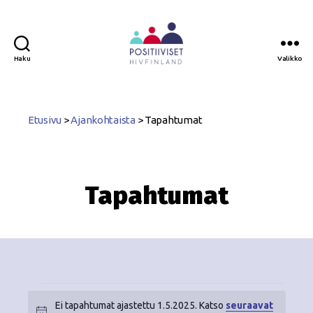
Haku
Valikko
Positiiviset
ry
Etusivu
>
Ajankohtaista
>
Tapahtumat
Tapahtumat
Ei tapahtumat ajastettu 1.5.2025. Katso
seuraavat