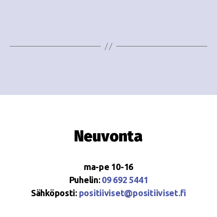
e
i
w
g
s
o
N
i
a
n
v
i
t
g
i
Neuvonta
a
t
ma-pe 10-16
i
Puhelin:
09 692 5441
o
Sähköposti:
positiiviset@positiiviset.fi
n