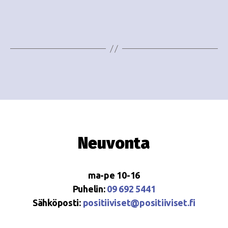
e
i
w
g
s
o
N
i
a
n
v
i
t
g
i
Neuvonta
a
t
ma-pe 10-16
i
Puhelin:
09 692 5441
o
Sähköposti:
positiiviset@positiiviset.fi
n