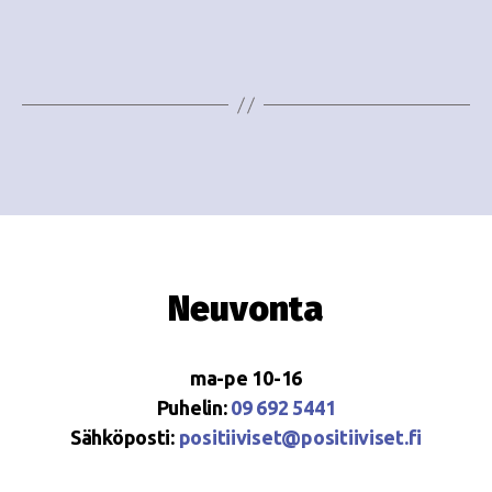
e
i
w
g
s
o
N
i
a
n
v
i
t
g
i
Neuvonta
a
t
ma-pe 10-16
i
Puhelin:
09 692 5441
o
Sähköposti:
positiiviset@positiiviset.fi
n