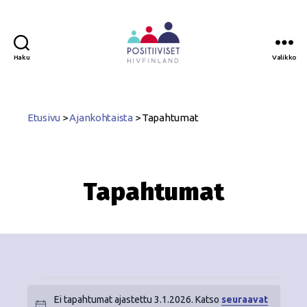
Haku
Valikko
Positiiviset
ry
Etusivu
>
Ajankohtaista
>
Tapahtumat
Tapahtumat
Ei tapahtumat ajastettu 3.1.2026. Katso
seuraavat