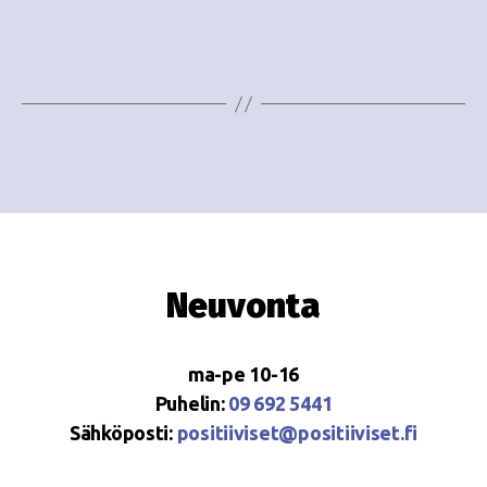
e
i
w
g
s
o
N
i
a
n
v
i
t
g
i
Neuvonta
a
t
ma-pe 10-16
i
Puhelin:
09 692 5441
o
Sähköposti:
positiiviset@positiiviset.fi
n