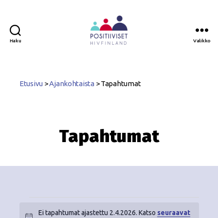
Haku
Valikko
Positiiviset
ry
Etusivu
>
Ajankohtaista
>
Tapahtumat
Tapahtumat
Ei tapahtumat ajastettu 2.4.2026. Katso
seuraavat