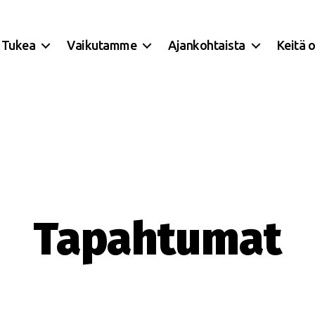
Tukea
Vaikutamme
Ajankohtaista
Keitä 
Tapahtumat