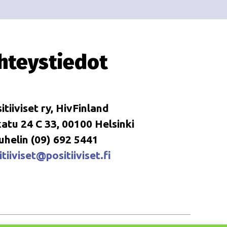
hteystiedot
itiiviset ry, HivFinland
tu 24 C 33, 00100 Helsinki
uhelin (09) 692 5441
tiiviset@positiiviset.fi