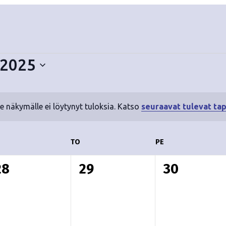
 2025
le näkymälle ei löytynyt tuloksia. Katso
seuraavat tulevat ta
N
o
t
ESKIVIIKKO
TO
TORSTAI
PE
PERJANTAI
i
c
0
0
0
28
29
30
e
t
t
a
a
a