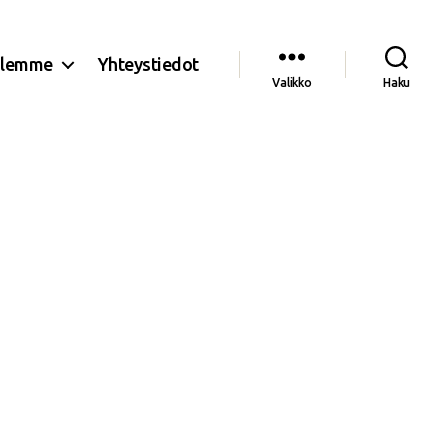
olemme
Yhteystiedot
Valikko
Haku