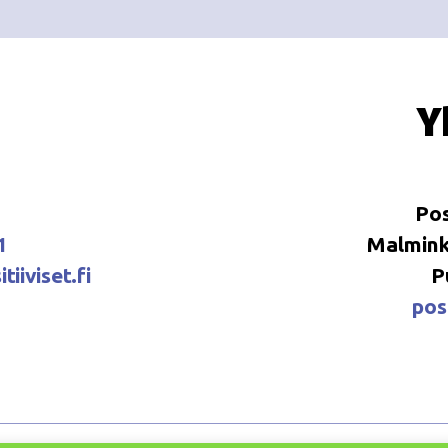
Y
Pos
1
Malminka
tiiviset.fi
P
posi