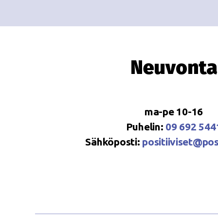
Neuvonta
ma-pe 10-16
Puhelin:
09 692 544
Sähköposti:
positiiviset@posi