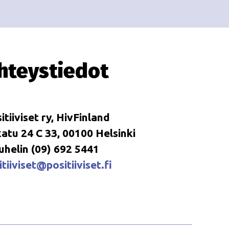
i
i
o
n
hteystiedot
itiiviset ry, HivFinland
tu 24 C 33, 00100 Helsinki
uhelin (09) 692 5441
tiiviset@positiiviset.fi