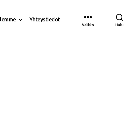
olemme
Yhteystiedot
Valikko
Haku