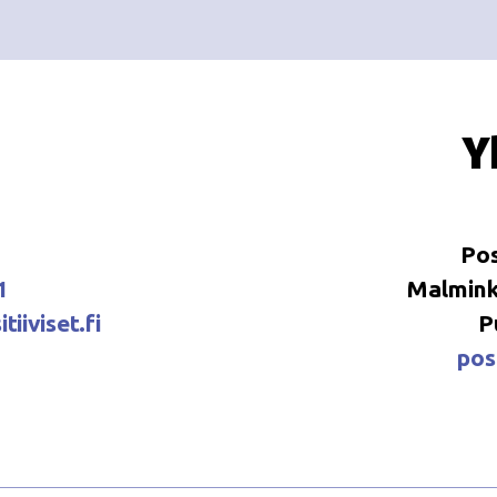
Y
Pos
1
Malminka
tiiviset.fi
P
posi