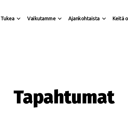
Tukea
Vaikutamme
Ajankohtaista
Keitä 
Tapahtumat