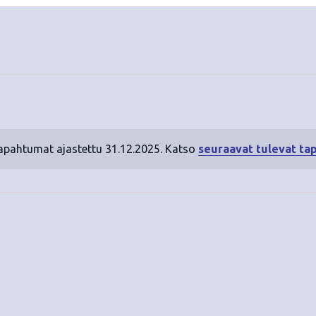
tapahtumat ajastettu 31.12.2025. Katso
seuraavat tulevat ta
N
o
t
i
c
e