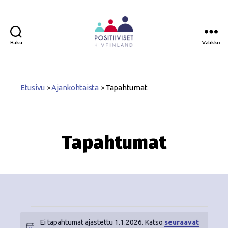
Haku
Valikko
Positiiviset
ry
Etusivu
>
Ajankohtaista
>
Tapahtumat
Tapahtumat
Ei tapahtumat ajastettu 1.1.2026. Katso
seuraavat