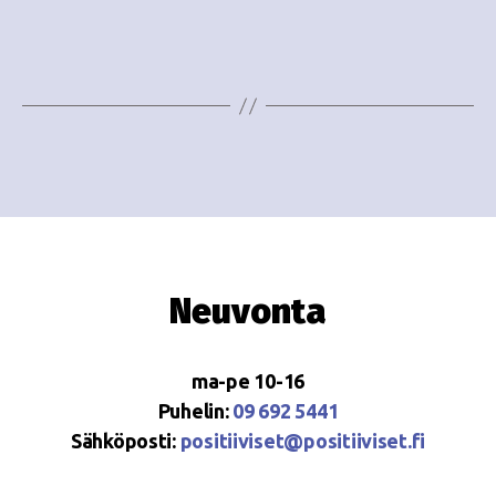
e
i
w
g
s
o
N
i
a
n
v
i
t
g
i
Neuvonta
a
t
ma-pe 10-16
i
Puhelin:
09 692 5441
o
Sähköposti:
positiiviset@positiiviset.fi
n