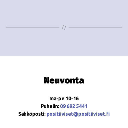
e
i
w
g
s
o
N
i
a
n
v
i
t
g
i
Neuvonta
a
t
ma-pe 10-16
i
Puhelin:
09 692 5441
o
Sähköposti:
positiiviset@positiiviset.fi
n