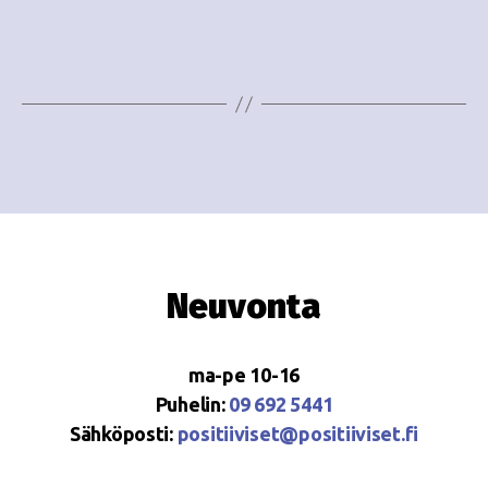
e
i
w
g
s
o
N
i
a
n
v
i
t
g
i
Neuvonta
a
t
ma-pe 10-16
i
Puhelin:
09 692 5441
o
Sähköposti:
positiiviset@positiiviset.fi
n