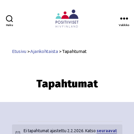
Haku
Valikko
Positiiviset
ry
Etusivu
>
Ajankohtaista
>
Tapahtumat
Tapahtumat
Ei tapahtumat ajastettu 2.2.2026. Katso
seuraavat