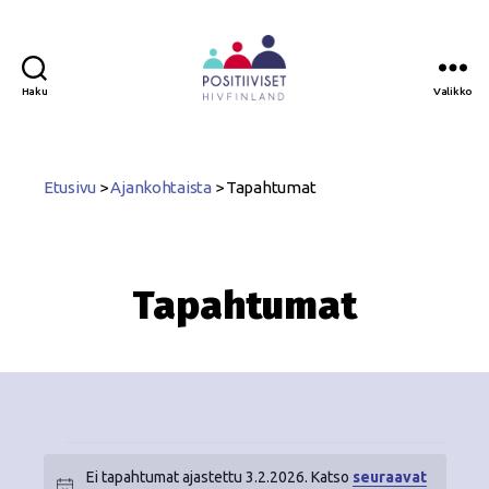
Haku
Valikko
Positiiviset
ry
Etusivu
>
Ajankohtaista
>
Tapahtumat
Tapahtumat
Ei tapahtumat ajastettu 3.2.2026. Katso
seuraavat