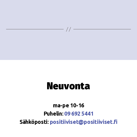
e
i
w
g
s
o
N
i
a
n
v
i
t
g
i
Neuvonta
a
t
ma-pe 10-16
i
Puhelin:
09 692 5441
o
Sähköposti:
positiiviset@positiiviset.fi
n