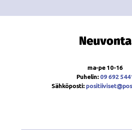
Neuvonta
ma-pe 10-16
Puhelin:
09 692 544
Sähköposti:
positiiviset@posi