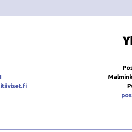
Y
Pos
1
Malminka
tiiviset.fi
P
posi