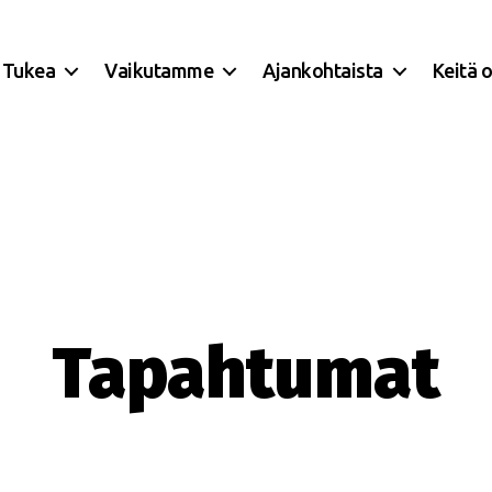
Tukea
Vaikutamme
Ajankohtaista
Keitä 
Tapahtumat