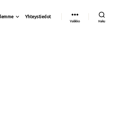
olemme
Yhteystiedot
Valikko
Haku