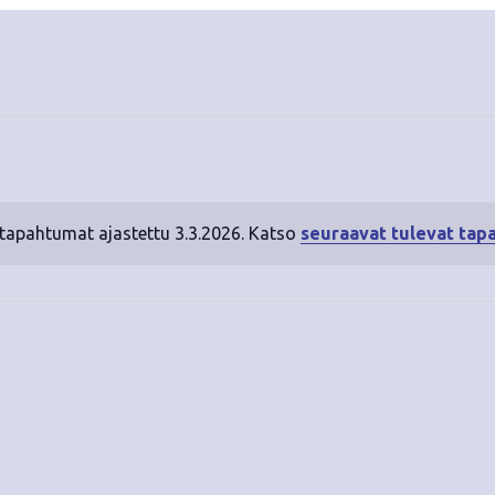
 tapahtumat ajastettu 3.3.2026. Katso
seuraavat tulevat tap
N
o
t
i
c
e