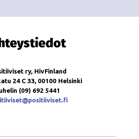
i
i
o
n
hteystiedot
itiiviset ry, HivFinland
tu 24 C 33, 00100 Helsinki
uhelin (09) 692 5441
tiiviset@positiiviset.fi