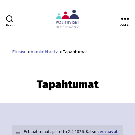
Haku
Valikko
Positiiviset
ry
Etusivu
>
Ajankohtaista
>
Tapahtumat
Tapahtumat
Ei tapahtumat ajastettu 2.4.2026. Katso
seuraavat