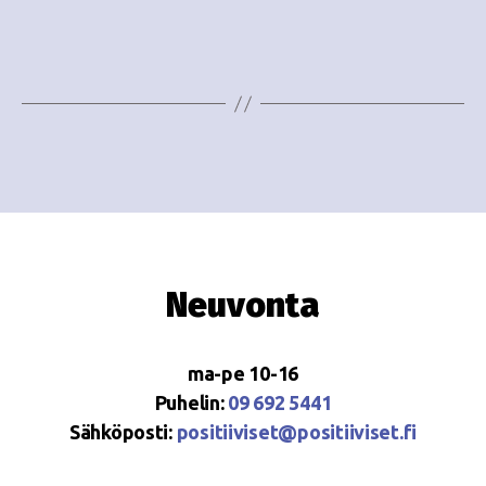
e
i
w
g
s
o
N
i
a
n
v
i
t
g
i
Neuvonta
a
t
ma-pe 10-16
i
Puhelin:
09 692 5441
o
Sähköposti:
positiiviset@positiiviset.fi
n