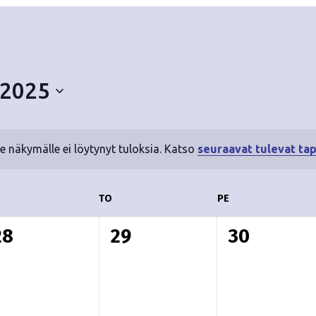
 2025
le näkymälle ei löytynyt tuloksia. Katso
seuraavat tulevat ta
N
o
t
ESKIVIIKKO
TO
TORSTAI
PE
PERJANTAI
i
c
0
0
0
28
29
30
e
t
t
a
a
a