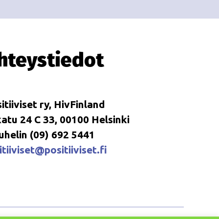
hteystiedot
itiiviset ry, HivFinland
tu 24 C 33, 00100 Helsinki
uhelin (09) 692 5441
tiiviset@positiiviset.fi