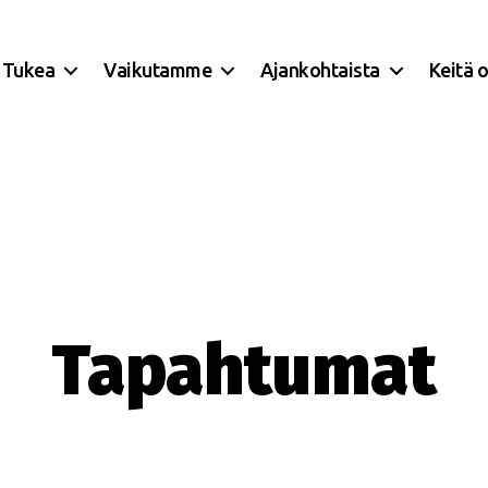
Tukea
Vaikutamme
Ajankohtaista
Keitä 
Tapahtumat