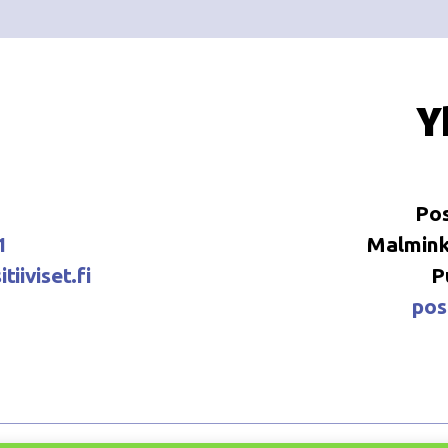
Y
Pos
1
Malminka
tiiviset.fi
P
posi