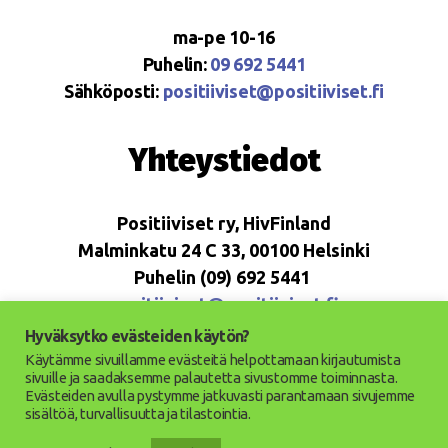
ma-pe 10-16
Puhelin:
09 692 5441
Sähköposti:
positiiviset@positiiviset.fi
Yhteystiedot
Positiiviset ry, HivFinland
Malminkatu 24 C 33, 00100 Helsinki
Puhelin (09) 692 5441
positiiviset@positiiviset.fi
Hyväksytko evästeiden käytön?
Käytämme sivuillamme evästeitä helpottamaan kirjautumista
sivuille ja saadaksemme palautetta sivustomme toiminnasta.
Evästeiden avulla pystymme jatkuvasti parantamaan sivujemme
© 2026
Positiiviset ry
Ylös
↑
sisältöä, turvallisuutta ja tilastointia.
Saavutettavuusseloste