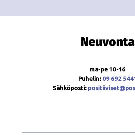
Neuvonta
ma-pe 10-16
Puhelin:
09 692 544
Sähköposti:
positiiviset@posi