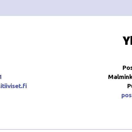
Y
Pos
1
Malminka
tiiviset.fi
P
posi