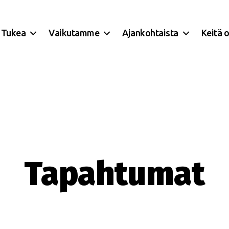
Tukea
Vaikutamme
Ajankohtaista
Keitä 
Tapahtumat