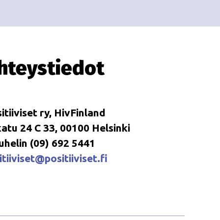
i
i
o
n
hteystiedot
itiiviset ry, HivFinland
tu 24 C 33, 00100 Helsinki
uhelin (09) 692 5441
tiiviset@positiiviset.fi