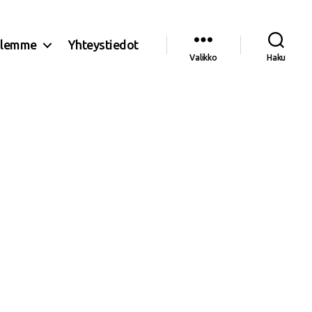
olemme
Yhteystiedot
Valikko
Haku