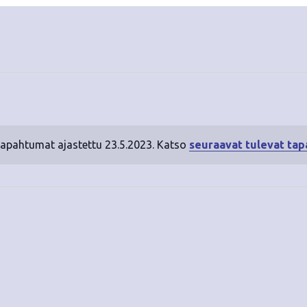
tapahtumat ajastettu 23.5.2023. Katso
seuraavat tulevat ta
N
o
t
i
c
e