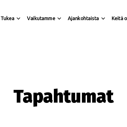
Tukea
Vaikutamme
Ajankohtaista
Keitä 
Tapahtumat