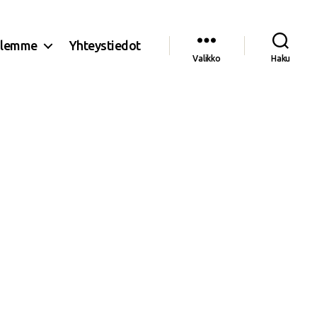
olemme
Yhteystiedot
Valikko
Haku