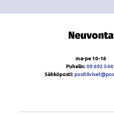
Neuvonta
ma-pe 10-16
Puhelin:
09 692 544
Sähköposti:
positiiviset@posi