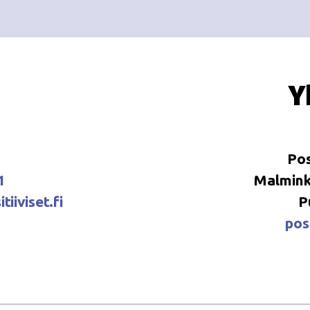
Y
Pos
1
Malminka
tiiviset.fi
P
posi