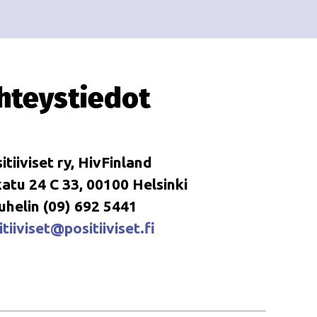
i
i
o
n
hteystiedot
itiiviset ry, HivFinland
tu 24 C 33, 00100 Helsinki
uhelin (09) 692 5441
tiiviset@positiiviset.fi