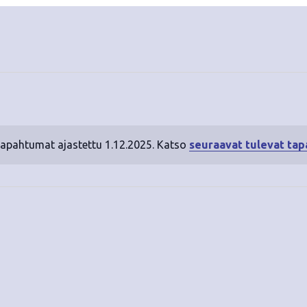
tapahtumat ajastettu 1.12.2025. Katso
seuraavat tulevat ta
N
o
t
i
c
e