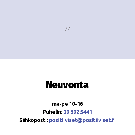
e
i
w
g
s
o
N
i
a
n
v
i
t
g
i
Neuvonta
a
t
ma-pe 10-16
i
Puhelin:
09 692 5441
o
Sähköposti:
positiiviset@positiiviset.fi
n