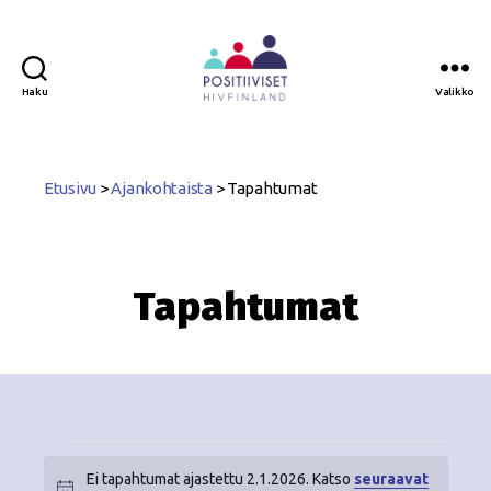
Haku
Valikko
Positiiviset
ry
Etusivu
>
Ajankohtaista
>
Tapahtumat
Tapahtumat
Ei tapahtumat ajastettu 2.1.2026. Katso
seuraavat