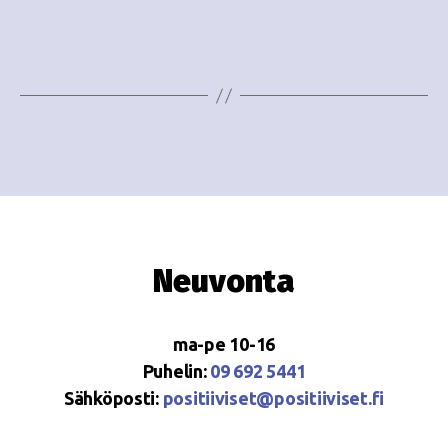
e
i
w
g
s
o
N
i
a
n
v
i
t
g
i
Neuvonta
a
t
ma-pe 10-16
i
Puhelin:
09 692 5441
o
Sähköposti:
positiiviset@positiiviset.fi
n