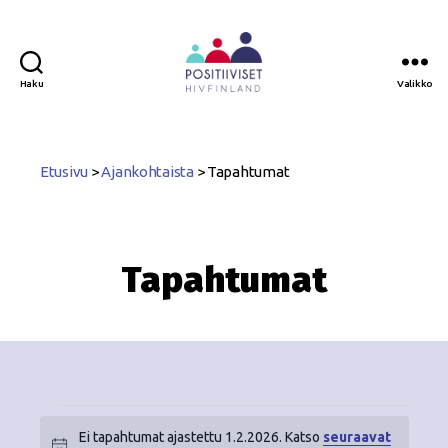
Haku
Valikko
Positiiviset
ry
Etusivu
>
Ajankohtaista
>
Tapahtumat
Tapahtumat
Ei tapahtumat ajastettu 1.2.2026. Katso
seuraavat