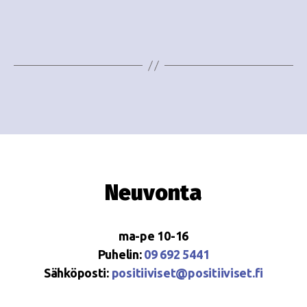
e
i
w
g
s
o
N
i
a
n
v
i
t
g
i
Neuvonta
a
t
ma-pe 10-16
i
Puhelin:
09 692 5441
o
Sähköposti:
positiiviset@positiiviset.fi
n