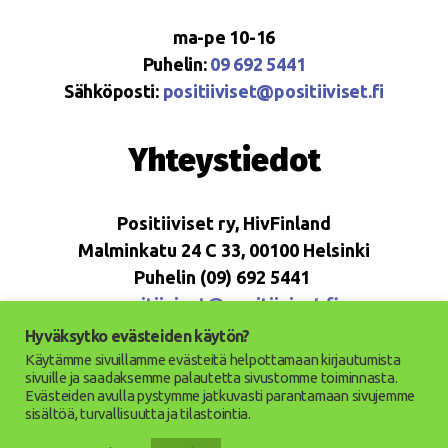
ma-pe 10-16
Puhelin:
09 692 5441
Sähköposti:
positiiviset@positiiviset.fi
Yhteystiedot
Positiiviset ry, HivFinland
Malminkatu 24 C 33, 00100 Helsinki
Puhelin (09) 692 5441
positiiviset@positiiviset.fi
Hyväksytko evästeiden käytön?
Käytämme sivuillamme evästeitä helpottamaan kirjautumista
sivuille ja saadaksemme palautetta sivustomme toiminnasta.
Evästeiden avulla pystymme jatkuvasti parantamaan sivujemme
© 2026
Positiiviset ry
Ylös
↑
sisältöä, turvallisuutta ja tilastointia.
Saavutettavuusseloste