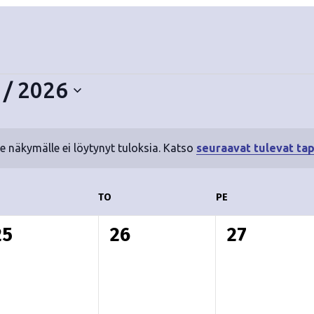
 / 2026
le näkymälle ei löytynyt tuloksia. Katso
seuraavat tulevat ta
N
o
t
ESKIVIIKKO
TO
TORSTAI
PE
PERJANTAI
i
c
0
0
0
25
26
27
e
t
t
a
a
a