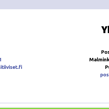
Y
Pos
1
Malminka
tiiviset.fi
P
posi