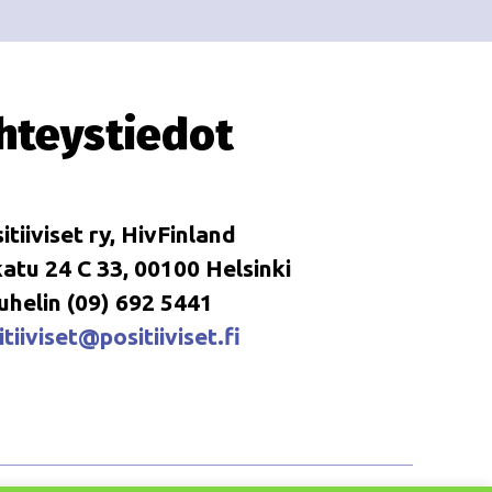
hteystiedot
itiiviset ry, HivFinland
tu 24 C 33, 00100 Helsinki
uhelin (09) 692 5441
tiiviset@positiiviset.fi