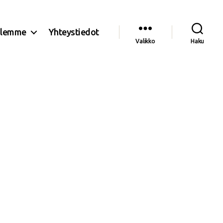
olemme
Yhteystiedot
Valikko
Haku