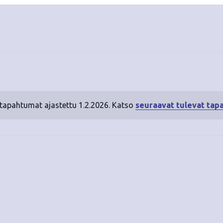
 tapahtumat ajastettu 1.2.2026. Katso
seuraavat tulevat tap
N
o
t
i
c
e