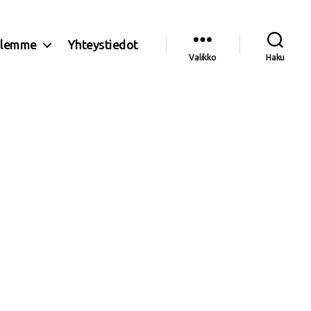
olemme
Yhteystiedot
Valikko
Haku