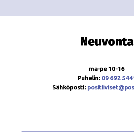
Neuvonta
ma-pe 10-16
Puhelin:
09 692 544
Sähköposti:
positiiviset@posi