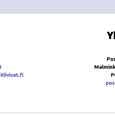
Y
Pos
1
Malminka
tiiviset.fi
P
posi