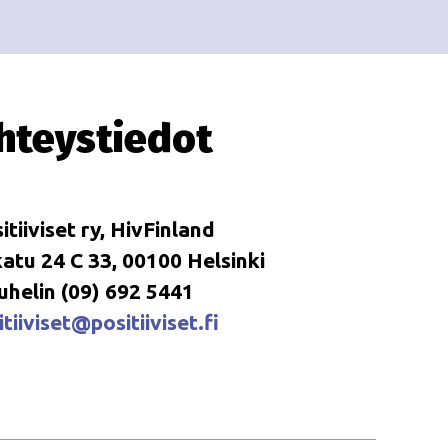
i
i
o
n
hteystiedot
itiiviset ry, HivFinland
tu 24 C 33, 00100 Helsinki
uhelin (09) 692 5441
tiiviset@positiiviset.fi