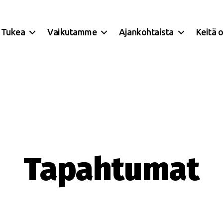
Tukea
Vaikutamme
Ajankohtaista
Keitä 
Tapahtumat