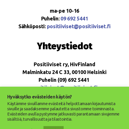
ma-pe 10-16
Puhelin:
09 692 5441
Sähköposti:
positiiviset@positiiviset.fi
Yhteystiedot
Positiiviset ry, HivFinland
Malminkatu 24 C 33, 00100 Helsinki
Puhelin (09) 692 5441
positiiviset@positiiviset.fi
Hyväksytko evästeiden käytön?
Käytämme sivuillamme evästeitä helpottamaan kirjautumista
sivuille ja saadaksemme palautetta sivustomme toiminnasta.
Evästeiden avulla pystymme jatkuvasti parantamaan sivujemme
© 2026
Positiiviset ry
Ylös
↑
sisältöä, turvallisuutta ja tilastointia.
Saavutettavuusseloste