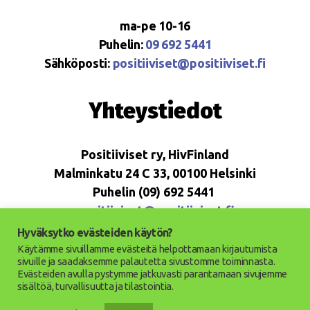
ma-pe 10-16
Puhelin:
09 692 5441
Sähköposti:
positiiviset@positiiviset.fi
Yhteystiedot
Positiiviset ry, HivFinland
Malminkatu 24 C 33, 00100 Helsinki
Puhelin (09) 692 5441
positiiviset@positiiviset.fi
Hyväksytko evästeiden käytön?
Käytämme sivuillamme evästeitä helpottamaan kirjautumista
sivuille ja saadaksemme palautetta sivustomme toiminnasta.
Evästeiden avulla pystymme jatkuvasti parantamaan sivujemme
© 2026
Positiiviset ry
Ylös
↑
sisältöä, turvallisuutta ja tilastointia.
Saavutettavuusseloste