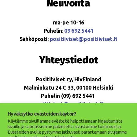
Neuvonta
ma-pe 10-16
Puhelin:
09 692 5441
Sähköposti:
positiiviset@positiiviset.fi
Yhteystiedot
Positiiviset ry, HivFinland
Malminkatu 24 C 33, 00100 Helsinki
Puhelin (09) 692 5441
positiiviset@positiiviset.fi
Hyväksytko evästeiden käytön?
Käytämme sivuillamme evästeitä helpottamaan kirjautumista
sivuille ja saadaksemme palautetta sivustomme toiminnasta.
Evästeiden avulla pystymme jatkuvasti parantamaan sivujemme
© 2026
Positiiviset ry
Ylös
↑