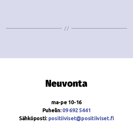
e
i
w
g
s
o
N
i
a
n
v
i
t
g
i
Neuvonta
a
t
ma-pe 10-16
i
Puhelin:
09 692 5441
o
Sähköposti:
positiiviset@positiiviset.fi
n