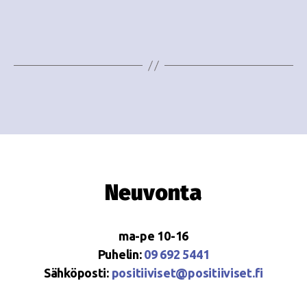
e
i
w
g
s
o
N
i
a
n
v
i
t
g
i
Neuvonta
a
t
ma-pe 10-16
i
Puhelin:
09 692 5441
o
Sähköposti:
positiiviset@positiiviset.fi
n