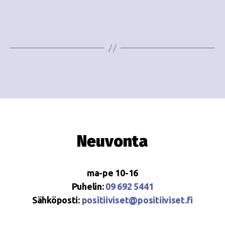
e
i
w
g
s
o
N
i
a
n
v
i
t
g
i
Neuvonta
a
t
ma-pe 10-16
i
Puhelin:
09 692 5441
o
Sähköposti:
positiiviset@positiiviset.fi
n