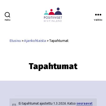
Haku
Valikko
Positiiviset
ry
Etusivu
>
Ajankohtaista
>
Tapahtumat
Tapahtumat
Ei tapahtumat ajastettu 1.3.2026. Katso
seuraavat