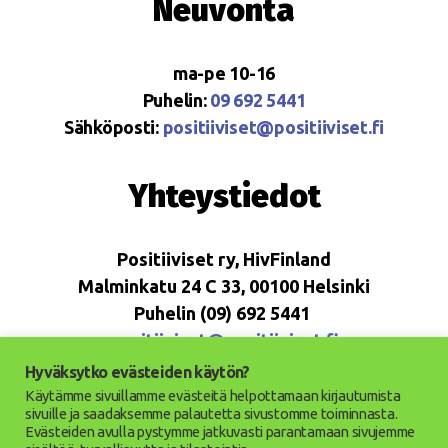
Neuvonta
ma-pe 10-16
Puhelin:
09 692 5441
Sähköposti:
positiiviset@positiiviset.fi
Yhteystiedot
Positiiviset ry, HivFinland
Malminkatu 24 C 33, 00100 Helsinki
Puhelin (09) 692 5441
positiiviset@positiiviset.fi
Hyväksytko evästeiden käytön?
Käytämme sivuillamme evästeitä helpottamaan kirjautumista
sivuille ja saadaksemme palautetta sivustomme toiminnasta.
Evästeiden avulla pystymme jatkuvasti parantamaan sivujemme
© 2026
Positiiviset ry
Ylös
↑