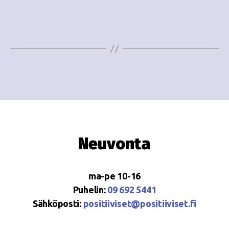
e
i
w
g
s
o
N
i
a
n
v
i
t
g
i
Neuvonta
a
t
ma-pe 10-16
i
Puhelin:
09 692 5441
o
Sähköposti:
positiiviset@positiiviset.fi
n