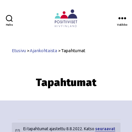
Haku
Valikko
Positiiviset
ry
Etusivu
>
Ajankohtaista
>
Tapahtumat
Tapahtumat
Ei tapahtumat ajastettu 8.8.2022. Katso
seuraavat