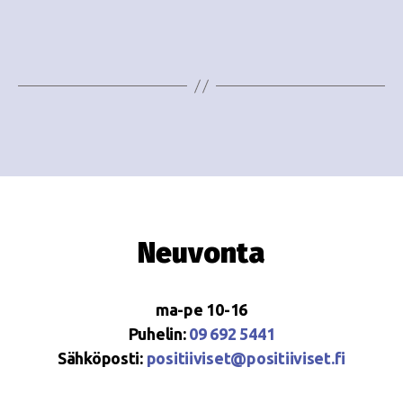
e
i
w
g
s
o
N
i
a
n
v
i
t
g
i
Neuvonta
a
t
ma-pe 10-16
i
Puhelin:
09 692 5441
o
Sähköposti:
positiiviset@positiiviset.fi
n