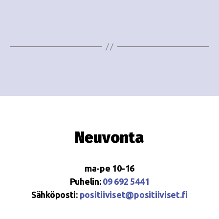
e
i
w
g
s
o
N
i
a
n
v
i
t
g
i
Neuvonta
a
t
ma-pe 10-16
i
Puhelin:
09 692 5441
o
Sähköposti:
positiiviset@positiiviset.fi
n