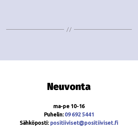
e
i
w
g
s
o
N
i
a
n
v
i
t
g
i
Neuvonta
a
t
ma-pe 10-16
i
Puhelin:
09 692 5441
o
Sähköposti:
positiiviset@positiiviset.fi
n