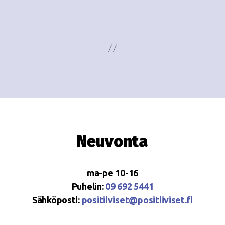
e
i
w
g
s
o
N
i
a
n
v
i
t
g
i
Neuvonta
a
t
ma-pe 10-16
i
Puhelin:
09 692 5441
o
Sähköposti:
positiiviset@positiiviset.fi
n