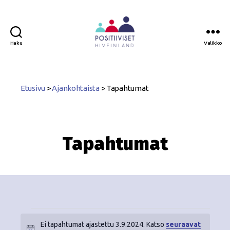
Haku
Valikko
Positiiviset
ry
Etusivu
>
Ajankohtaista
>
Tapahtumat
Tapahtumat
Ei tapahtumat ajastettu 3.9.2024. Katso
seuraavat