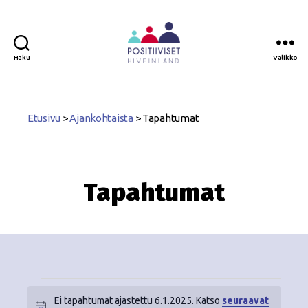
Haku
Valikko
Positiiviset
ry
Etusivu
>
Ajankohtaista
>
Tapahtumat
Tapahtumat
Ei tapahtumat ajastettu 6.1.2025. Katso
seuraavat