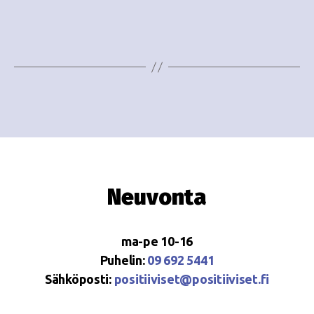
e
i
w
g
s
o
N
i
a
n
v
i
t
g
i
Neuvonta
a
t
ma-pe 10-16
i
Puhelin:
09 692 5441
o
Sähköposti:
positiiviset@positiiviset.fi
n