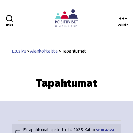
Haku
Valikko
Positiiviset
ry
Etusivu
>
Ajankohtaista
>
Tapahtumat
Tapahtumat
Ei tapahtumat ajastettu 1.4.2025. Katso
seuraavat