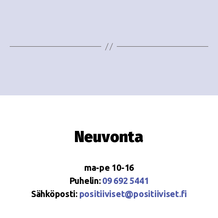
e
i
w
g
s
o
N
i
a
n
v
i
t
g
i
Neuvonta
a
t
ma-pe 10-16
i
Puhelin:
09 692 5441
o
Sähköposti:
positiiviset@positiiviset.fi
n