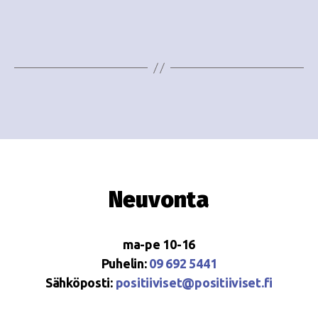
e
i
w
g
s
o
N
i
a
n
v
i
t
g
i
Neuvonta
a
t
ma-pe 10-16
i
Puhelin:
09 692 5441
o
Sähköposti:
positiiviset@positiiviset.fi
n