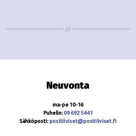
e
i
w
g
s
o
N
i
a
n
v
i
t
g
i
Neuvonta
a
t
ma-pe 10-16
i
Puhelin:
09 692 5441
o
Sähköposti:
positiiviset@positiiviset.fi
n