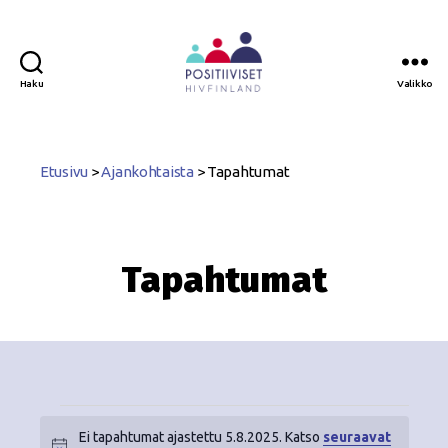
Haku
Valikko
Positiiviset
ry
Etusivu
>
Ajankohtaista
>
Tapahtumat
Tapahtumat
Ei tapahtumat ajastettu 5.8.2025. Katso
seuraavat