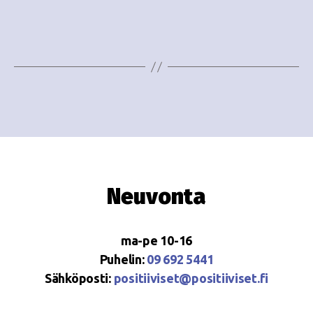
e
i
w
g
s
o
N
i
a
n
v
i
t
g
i
Neuvonta
a
t
ma-pe 10-16
i
Puhelin:
09 692 5441
o
Sähköposti:
positiiviset@positiiviset.fi
n