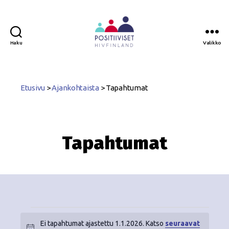
Haku
Valikko
Positiiviset
ry
Etusivu
>
Ajankohtaista
>
Tapahtumat
Tapahtumat
Ei tapahtumat ajastettu 1.1.2026. Katso
seuraavat