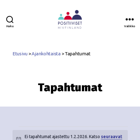
Haku
Valikko
Positiiviset
ry
Etusivu
>
Ajankohtaista
>
Tapahtumat
Tapahtumat
Ei tapahtumat ajastettu 1.2.2026. Katso
seuraavat