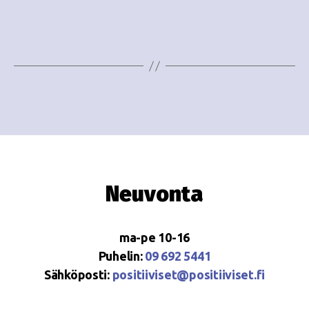
e
i
w
g
s
o
N
i
a
n
v
i
t
g
i
Neuvonta
a
t
ma-pe 10-16
i
Puhelin:
09 692 5441
o
Sähköposti:
positiiviset@positiiviset.fi
n