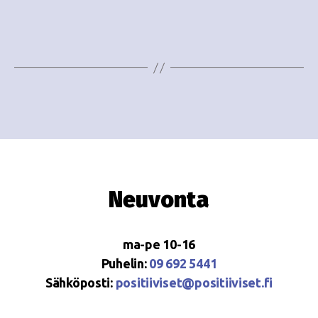
e
i
w
g
s
o
N
i
a
n
v
i
t
g
i
Neuvonta
a
t
ma-pe 10-16
i
Puhelin:
09 692 5441
o
Sähköposti:
positiiviset@positiiviset.fi
n