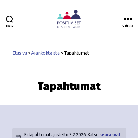
Haku
Valikko
Positiiviset
ry
Etusivu
>
Ajankohtaista
>
Tapahtumat
Tapahtumat
Ei tapahtumat ajastettu 3.2.2026. Katso
seuraavat