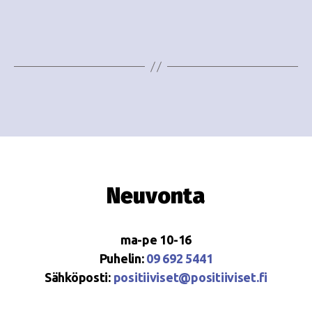
e
i
w
g
s
o
N
i
a
n
v
i
t
g
i
Neuvonta
a
t
ma-pe 10-16
i
Puhelin:
09 692 5441
o
Sähköposti:
positiiviset@positiiviset.fi
n