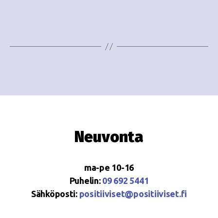
e
i
w
g
s
o
N
i
a
n
v
i
t
g
i
Neuvonta
a
t
ma-pe 10-16
i
Puhelin:
09 692 5441
o
Sähköposti:
positiiviset@positiiviset.fi
n