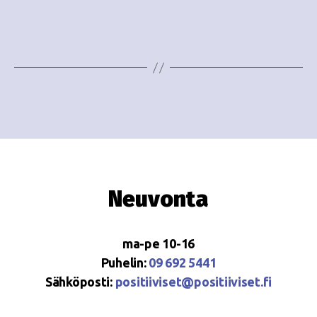
e
i
w
g
s
o
N
i
a
n
v
i
t
g
i
Neuvonta
a
t
ma-pe 10-16
i
Puhelin:
09 692 5441
o
Sähköposti:
positiiviset@positiiviset.fi
n