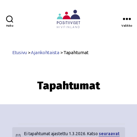
Haku
Valikko
Positiiviset
ry
Etusivu
>
Ajankohtaista
>
Tapahtumat
Tapahtumat
Ei tapahtumat ajastettu 1.3.2026. Katso
seuraavat