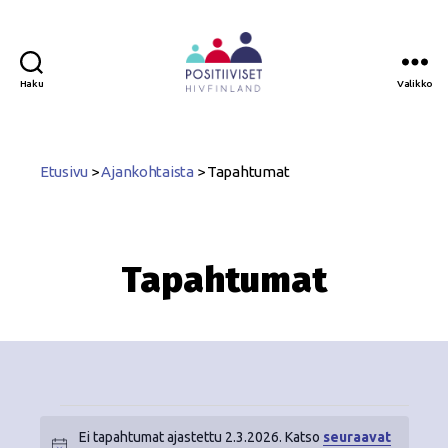
Haku
Valikko
Positiiviset
ry
Etusivu
>
Ajankohtaista
>
Tapahtumat
Tapahtumat
Ei tapahtumat ajastettu 2.3.2026. Katso
seuraavat