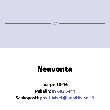
e
i
w
g
s
o
N
i
a
n
v
i
t
g
i
Neuvonta
a
t
ma-pe 10-16
i
Puhelin:
09 692 5441
o
Sähköposti:
positiiviset@positiiviset.fi
n